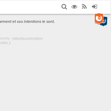
Search
Display
RSS
Login
options
Feed
ement et vos intentions le sont.
mmunity -
Help/documentation
todon 2