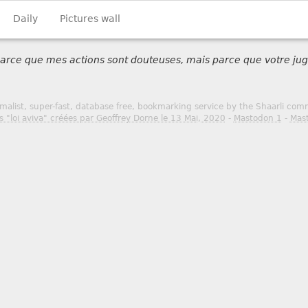
Daily
Pictures wall
 parce que mes actions sont douteuses, mais parce que votre jug
malist, super-fast, database free, bookmarking service by the Shaarli co
s "loi aviva" créées par Geoffrey Dorne le 13 Mai, 2020
-
Mastodon 1
-
Mas