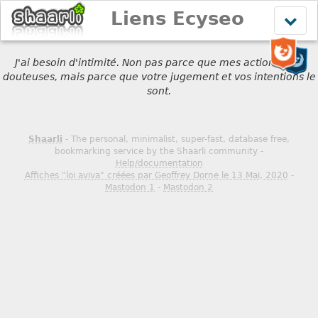
Liens Ecyseo
Affich
le
menu
J'ai besoin d'intimité. Non pas parce que mes actions sont
douteuses, mais parce que votre jugement et vos intentions le
sont.
Shaarli
- The personal, minimalist, super-fast, database free,
bookmarking service by the Shaarli community -
Help/documentation
Affiches "loi aviva" créées par Geoffrey Dorne le 13 Mai, 2020
-
Mastodon 1
-
Mastodon 2