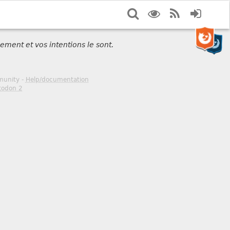
Search
Display
RSS
Login
options
Feed
ement et vos intentions le sont.
mmunity -
Help/documentation
todon 2