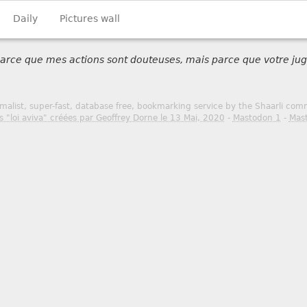
Daily
Pictures wall
 parce que mes actions sont douteuses, mais parce que votre jug
malist, super-fast, database free, bookmarking service by the Shaarli co
s "loi aviva" créées par Geoffrey Dorne le 13 Mai, 2020
-
Mastodon 1
-
Mas