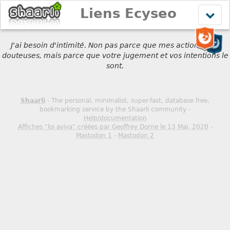
Liens Ecyseo
Affich
le
menu
J'ai besoin d'intimité. Non pas parce que mes actions sont
douteuses, mais parce que votre jugement et vos intentions le
sont.
Shaarli
- The personal, minimalist, super-fast, database free,
bookmarking service by the Shaarli community -
Help/documentation
Affiches "loi aviva" créées par Geoffrey Dorne le 13 Mai, 2020
-
Mastodon 1
-
Mastodon 2