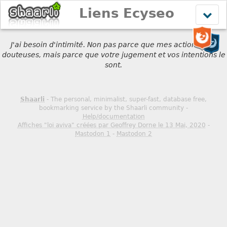
Liens Ecyseo
Affich
le
menu
J'ai besoin d'intimité. Non pas parce que mes actions sont
douteuses, mais parce que votre jugement et vos intentions le
sont.
Shaarli
- The personal, minimalist, super-fast, database free,
bookmarking service by the Shaarli community -
Help/documentation
Affiches "loi aviva" créées par Geoffrey Dorne le 13 Mai, 2020
-
Mastodon 1
-
Mastodon 2