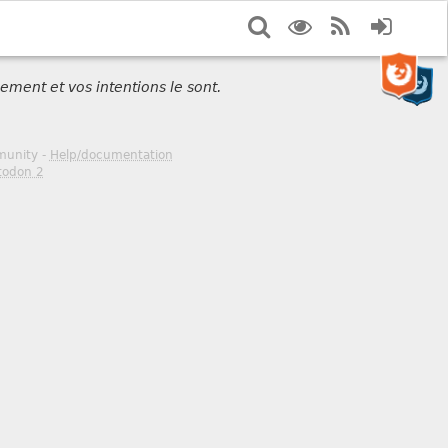
Search
Display
RSS
Login
options
Feed
ement et vos intentions le sont.
mmunity -
Help/documentation
todon 2