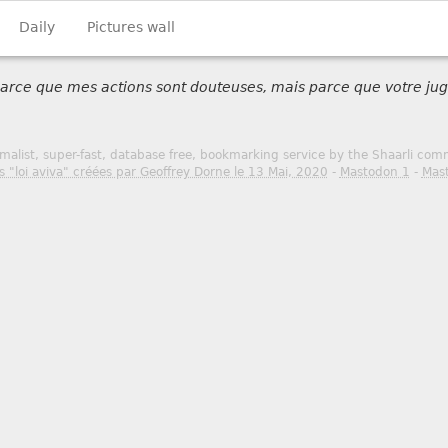
Daily
Pictures wall
 parce que mes actions sont douteuses, mais parce que votre jug
malist, super-fast, database free, bookmarking service by the Shaarli co
s "loi aviva" créées par Geoffrey Dorne le 13 Mai, 2020
-
Mastodon 1
-
Mas