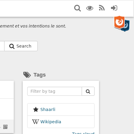
Search
Display
RSS
Login
options
Feed
ement et vos intentions le sont.
Search
Tags
Search
Shaarli
Wikipedia
lla-logo-4568e5e10164#.rfhju6bik