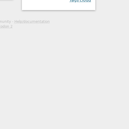
Tags cloud
mmunity -
Help/documentation
todon 2