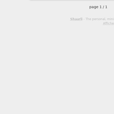
page
1 / 1
Shaarli
- The personal, mini
Affiche