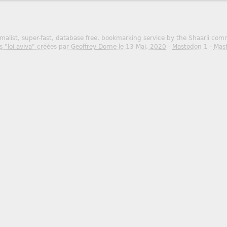
malist, super-fast, database free, bookmarking service by the Shaarli co
s "loi aviva" créées par Geoffrey Dorne le 13 Mai, 2020
-
Mastodon 1
-
Mas