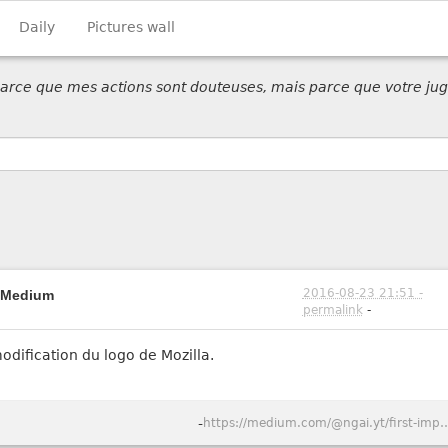
Daily
Pictures wall
 parce que mes actions sont douteuses, mais parce que votre jug
2016-08-23 21:51 -
— Medium
permalink
-
odification du logo de Mozilla.
-
https://medium.com/@ngai.yt/first-impressions-of-the-next-mozi