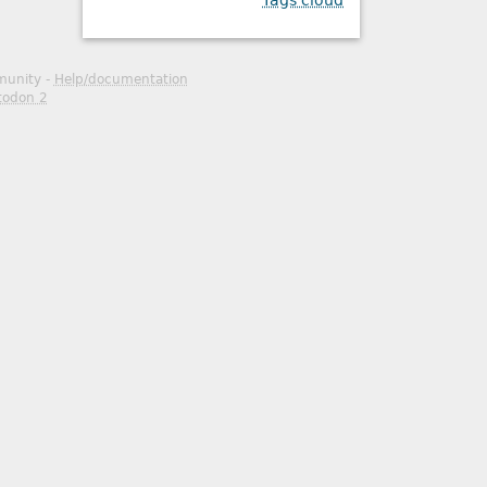
Tags cloud
mmunity -
Help/documentation
todon 2