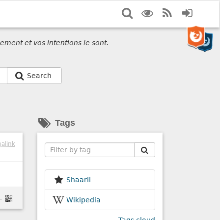
Search
Display
RSS
Login
options
Feed
ement et vos intentions le sont.
Search
Tags
alink
Search
Shaarli
umet/Nanodicom
Wikipedia