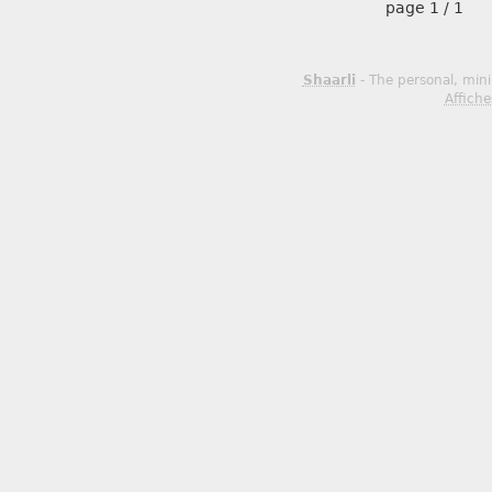
page
1 / 1
Shaarli
- The personal, mini
Affiche