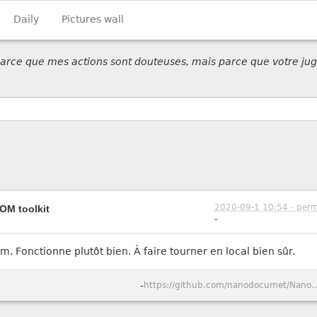
Daily
Pictures wall
 parce que mes actions sont douteuses, mais parce que votre jug
2020-09-1 10:54 - perm
OM toolkit
-
. Fonctionne plutôt bien. À faire tourner en local bien sûr.
-
https://github.com/nanodoc