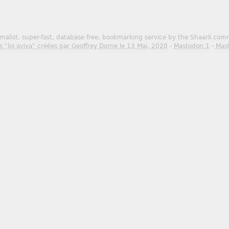
malist, super-fast, database free, bookmarking service by the Shaarli co
s "loi aviva" créées par Geoffrey Dorne le 13 Mai, 2020
-
Mastodon 1
-
Mas