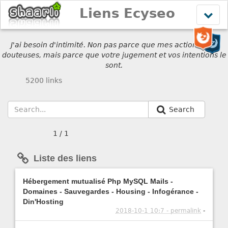
Liens Ecyseo
Affich
le
menu
J'ai besoin d'intimité. Non pas parce que mes actions sont
douteuses, mais parce que votre jugement et vos intentions le
sont.
5200 links
Search
1 / 1
Liste des liens
Hébergement mutualisé Php MySQL Mails -
Domaines - Sauvegardes - Housing - Infogérance -
Din'Hosting
2018-10-1 10:7 - permalink
-