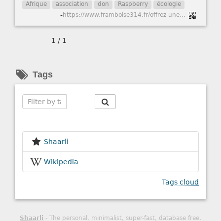
Afrique
association
don
Raspberry
écologie
-
https://www.framboise314.fr/offrez-une-seconde-vie-a-un-vieux-raspberry-pi/
1 / 1
Tags
Search
Shaarli
Wikipedia
Tags cloud
Shaarli
- The personal, minimalist, super-fast, database free,