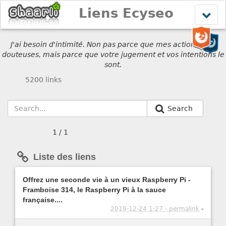
Liens Ecyseo
Affich
le
menu
J'ai besoin d'intimité. Non pas parce que mes actions sont
douteuses, mais parce que votre jugement et vos intentions le
sont.
5200 links
Search
1 / 1
Liste des liens
Offrez une seconde vie à un vieux Raspberry Pi -
Framboise 314, le Raspberry Pi à la sauce
française....
2019-12-24 1:27 - permalink
-