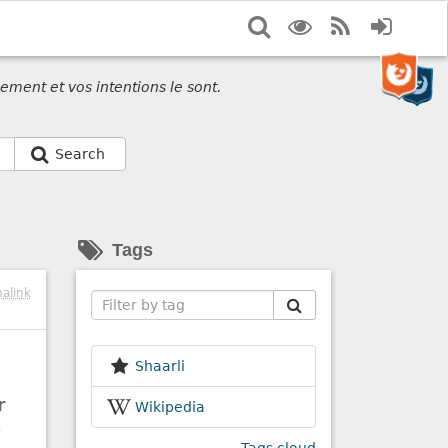
Search
Display
RSS
Login
options
Feed
ement et vos intentions le sont.
Search
Tags
alink
Search
Shaarli
r
Wikipedia
e