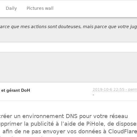
Daily
Pictures wall
 parce que mes actions sont douteuses, mais parce que votre jug
2019-10-6 22:55 - perm
b et gérant DoH
-
e créer un environnement DNS pour votre réseau
pprimer la publicité à l’aide de PiHole, de dispose
 afin de ne pas envoyer vos données à CloudFlar