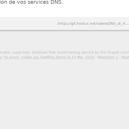
ion de vos services DNS.
-
https://git.hostux.net/valere/DNS_at_Home/
malist, super-fast, database free, bookmarking service by the Shaarli co
s "loi aviva" créées par Geoffrey Dorne le 13 Mai, 2020
-
Mastodon 1
-
Mas