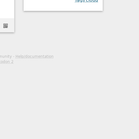
Tags cloud
mmunity -
Help/documentation
todon 2