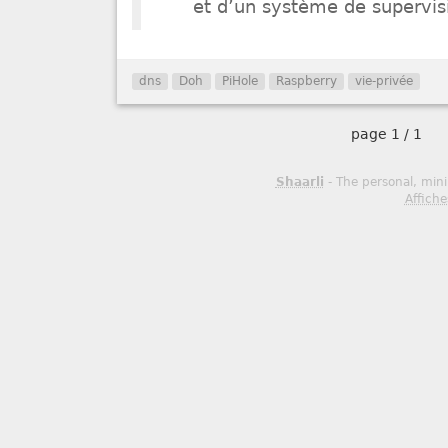
et d’un système de supervis
dns
Doh
PiHole
Raspberry
vie-privée
page
1 / 1
Shaarli
- The personal, mini
Affiche