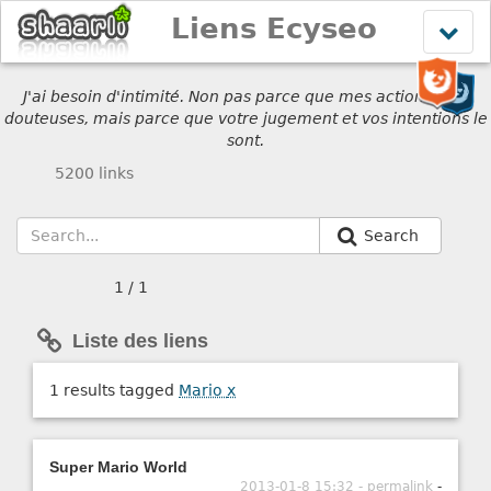
Liens Ecyseo
Affich
le
menu
J'ai besoin d'intimité. Non pas parce que mes actions sont
douteuses, mais parce que votre jugement et vos intentions le
sont.
5200 links
Search
1 / 1
Liste des liens
1 results tagged
Mario
x
Super Mario World
2013-01-8 15:32 - permalink
-