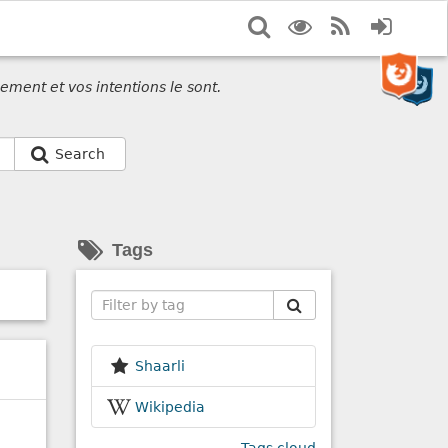
Search
Display
RSS
Login
options
Feed
ement et vos intentions le sont.
Search
Tags
Search
Shaarli
Wikipedia