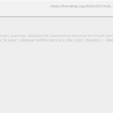
-
https://framablog.org/2020/10/27/mobilizon-vos-evenements-vos
malist, super-fast, database free, bookmarking service by the Shaarli co
s "loi aviva" créées par Geoffrey Dorne le 13 Mai, 2020
-
Mastodon 1
-
Mas