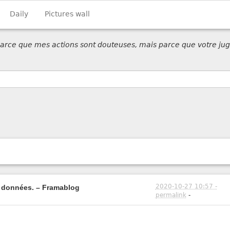
Daily
Pictures wall
 parce que mes actions sont douteuses, mais parce que votre jug
2020-10-27 10:57 -
s données. – Framablog
permalink
-