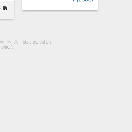
Tags cloud
-groupes-vos-donnees/
mmunity -
Help/documentation
todon 2