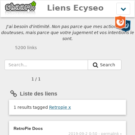
Liens Ecyseo
Affich
le
menu
J'ai besoin d'intimité. Non pas parce que mes actions sont
douteuses, mais parce que votre jugement et vos intentions le
sont.
5200 links
Search
1 / 1
Liste des liens
1 results tagged
Retropie
x
RetroPie Docs
2019-09-2 0:50 - permalink
-