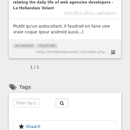
relating the daily life of web agencies developers -
Le Hollandais Volant
2014-09-2 18:51 - permalink
-
Plutôt qu'un autocollant, il faudrait en faire une
vraie coque (pour android aussi...)
accessoire
vie-privée
-
http://lehollandaisvolant.net/index.php?mode=links&id=20140902162449
1 / 1
Tags
Search
Shaarli