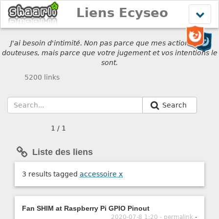
Liens Ecyseo
Affich
le
menu
J'ai besoin d'intimité. Non pas parce que mes actions sont
douteuses, mais parce que votre jugement et vos intentions le
sont.
5200 links
Search
1 / 1
Liste des liens
3 results tagged
accessoire
x
Fan SHIM at Raspberry Pi GPIO Pinout
2020-07-8 1:20 - permalink
-