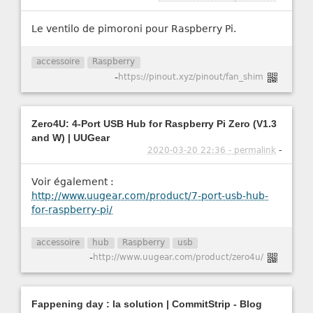
Le ventilo de pimoroni pour Raspberry Pi.
accessoire
Raspberry
-
https://pinout.xyz/pinout/fan_shim
Zero4U: 4-Port USB Hub for Raspberry Pi Zero (V1.3
and W) | UUGear
2020-03-20 22:36 - permalink
-
Voir également :
http://www.uugear.com/product/7-port-usb-hub-
for-raspberry-pi/
accessoire
hub
Raspberry
usb
-
http://www.uugear.com/product/zero4u/
Fappening day : la solution | CommitStrip - Blog