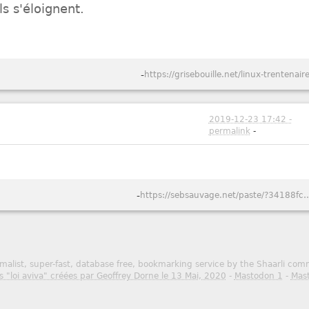
ls s'éloignent.
-
https://grisebouille.net/linux-trentenaire
2019-12-23 17:42 -
permalink
-
-
https://sebsauvage.net/paste/?34188fc32b52ae87#BdQUx0P143Tsc
malist, super-fast, database free, bookmarking service by the Shaarli co
s "loi aviva" créées par Geoffrey Dorne le 13 Mai, 2020
-
Mastodon 1
-
Mas