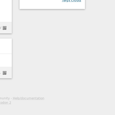
Tags cloud
/
n9ySQPnGPaHOCGqVrg7yfJXcnHSSjY
mmunity -
Help/documentation
todon 2