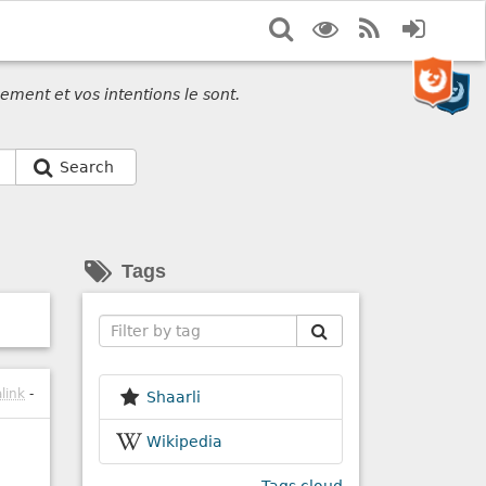
Search
Display
RSS
Login
options
Feed
ement et vos intentions le sont.
Search
Tags
Search
link
-
Shaarli
Wikipedia