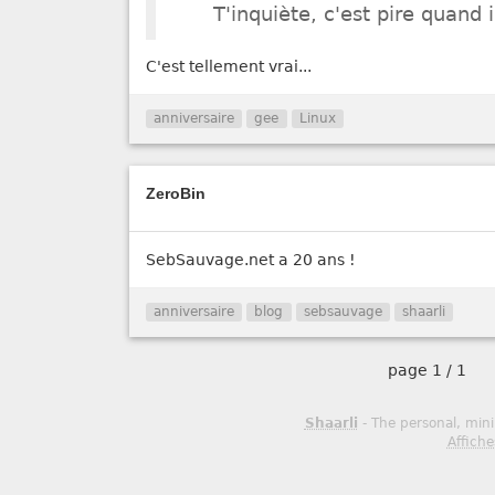
T'inquiète, c'est pire quand i
C'est tellement vrai...
anniversaire
gee
Linux
ZeroBin
SebSauvage.net a 20 ans !
anniversaire
blog
sebsauvage
shaarli
page
1 / 1
Shaarli
- The personal, mini
Affiche