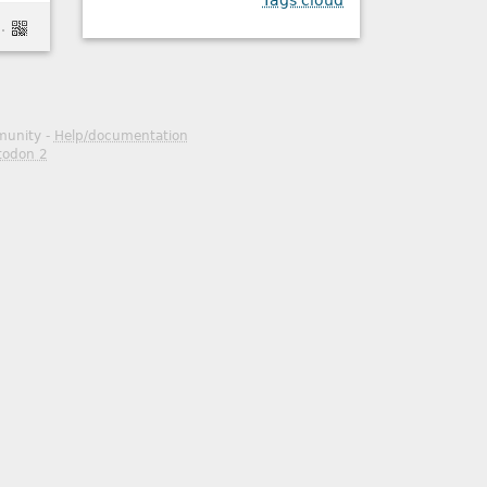
Tags cloud
-INF-001/CERTFR-2015-INF-001.html
mmunity -
Help/documentation
todon 2