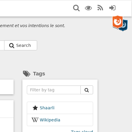
Search
Display
RSS
Login
options
Feed
ement et vos intentions le sont.
Search
Tags
Search
Shaarli
Wikipedia