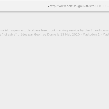
-
http://www.cert.ssi.gouv.fr/site/CERTFR-2015
malist, super-fast, database free, bookmarking service by the Shaarli co
s "loi aviva" créées par Geoffrey Dorne le 13 Mai, 2020
-
Mastodon 1
-
Mas