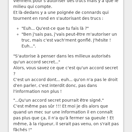
viennent pour s'autoriser des trucs mais y a que le
milieu qui compte.
Et là-dedans y a une poignée de connards qui
tournent en rond en s'autorisant des trucs :
"Euh... Qu'est-ce que tu fais là ?"
"Ben j'sais pas, j'vais peut-être m'autoriser un
truc, mais c'est vach'ment gonflé. J'hésite !
Euh...".
"S'autorise à penser dans les milieux autorisés
qu'un accord secret..."
Alors, vous savez ce que c'est qu'un accord secret
?
C'est un accord dont... euh... qu'on n'a pas le droit
d'en parler, c'est interdit donc, pas dans
l'information non plus !
"...Qu'un accord secret pourrait être signé."
C'est même pas sûr !!! Et moi je dis alors que
quand un mec sur une information il en connaît
pas plus que ça, il n'a qu'à fermer sa gueule ! Et
même, à la rigueur, il serait pas venu, on s'rait pas
fâchés !"