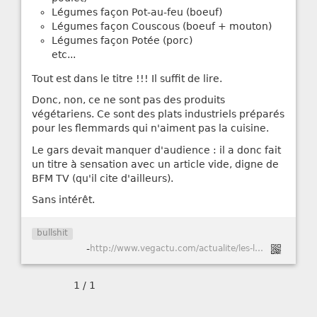
Légumes façon Pot-au-feu (boeuf)
Légumes façon Couscous (boeuf + mouton)
Légumes façon Potée (porc)
etc...
Tout est dans le titre !!! Il suffit de lire.
Donc, non, ce ne sont pas des produits
végétariens. Ce sont des plats industriels préparés
pour les flemmards qui n'aiment pas la cuisine.
Le gars devait manquer d'audience : il a donc fait
un titre à sensation avec un article vide, digne de
BFM TV (qu'il cite d'ailleurs).
Sans intérêt.
bullshit
-
http://www.vegactu.com/actualite/les-legumes-bonduelle-contiennent-des-aromes-de-viande-19652/
1 / 1