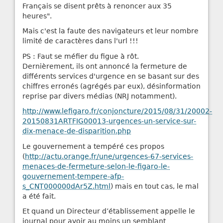
Français se disent prêts à renoncer aux 35
heures".
Mais c'est la faute des navigateurs et leur nombre
limité de caractères dans l'url !!!
PS : Faut se méfier du figue à rôt.
Dernièrement, ils ont annoncé la fermeture de
différents services d'urgence en se basant sur des
chiffres erronés (agrégés par eux), désinformation
reprise par divers médias (NRJ notamment).
http://www.lefigaro.fr/conjoncture/2015/08/31/20002-
20150831ARTFIG00013-urgences-un-service-sur-
dix-menace-de-disparition.php
Le gouvernement a tempéré ces propos
(
http://actu.orange.fr/une/urgences-67-services-
menaces-de-fermeture-selon-le-figaro-le-
gouvernement-tempere-afp-
s_CNT000000dAr5Z.html
) mais en tout cas, le mal
a été fait.
Et quand un Directeur d’établissement appelle le
journal pour avoir au moins un semblant