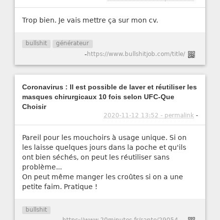
Trop bien. Je vais mettre ça sur mon cv.
bullshit
générateur
-
https://www.bullshitjob.com/title/
Coronavirus : Il est possible de laver et réutiliser les
masques chirurgicaux 10 fois selon UFC-Que
Choisir
2020-11-12 13:52 - permalink
-
Pareil pour les mouchoirs à usage unique. Si on
les laisse quelques jours dans la poche et qu'ils
ont bien séchés, on peut les réutiliser sans
problème...
On peut même manger les croûtes si on a une
petite faim. Pratique !
bullshit