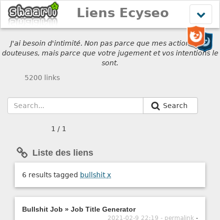
Liens Ecyseo
Affich
le
menu
J'ai besoin d'intimité. Non pas parce que mes actions sont
douteuses, mais parce que votre jugement et vos intentions le
sont.
5200 links
Search
1 / 1
Liste des liens
6 results tagged
bullshit
x
Bullshit Job » Job Title Generator
2021-02-9 22:19 - permalink
-