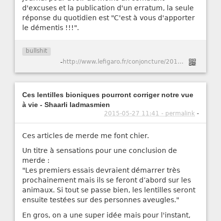
d'excuses et la publication d'un erratum, la seule
réponse du quotidien est "C'est à vous d'apporter
le démentis !!!".
bullshit
-
http://www.lefigaro.fr/conjoncture/2015/09/04/20002-20150904ARTFIG00047-les-francais-se-disent-prets-a-renoncer-aux-35-heures.php
Ces lentilles bioniques pourront corriger notre vue
à vie - Shaarli ladmasmien
2015-05-27 11:41 - permalink
-
Ces articles de merde me font chier.
Un titre à sensations pour une conclusion de
merde :
"Les premiers essais devraient démarrer très
prochainement mais ils se feront d’abord sur les
animaux. Si tout se passe bien, les lentilles seront
ensuite testées sur des personnes aveugles."
En gros, on a une super idée mais pour l'instant,