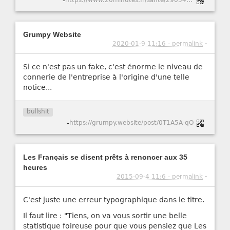
-
https://www.20minutes.fr/sante/2905415-20201110-coronavirus-possible-laver-reutiliser-masques-chirurgicaux-10-fois-selon-ufc-choisir
Grumpy Website
2020-01-9 11:16 - permalink
-
Si ce n'est pas un fake, c'est énorme le niveau de
connerie de l'entreprise à l'origine d'une telle
notice...
bullshit
-
https://grumpy.website/post/0T1A5A-qO
Les Français se disent prêts à renoncer aux 35
heures
2015-09-4 11:6 - permalink
-
C'est juste une erreur typographique dans le titre.
Il faut lire : "Tiens, on va vous sortir une belle
statistique foireuse pour que vous pensiez que Les