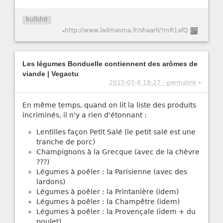
bullshit
-
http://www.ladmasma.fr/shaarli/?mR1afQ
Les légumes Bonduelle contiennent des arômes de
viande | Vegactu
2015-05-4 18:27 - permalink
-
En même temps, quand on lit la liste des produits
incriminés, il n'y a rien d'étonnant :
Lentilles façon Petit Salé (le petit salé est une
tranche de porc)
Champignons à la Grecque (avec de la chèvre
???)
Légumes à poêler : la Parisienne (avec des
lardons)
Légumes à poêler : la Printanière (idem)
Légumes à poêler : la Champêtre (idem)
Légumes à poêler : la Provençale (idem + du
poulet)