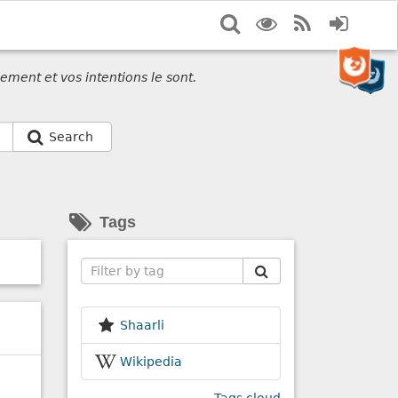
Search
Display
RSS
Login
options
Feed
ement et vos intentions le sont.
Search
Tags
Search
Shaarli
Wikipedia