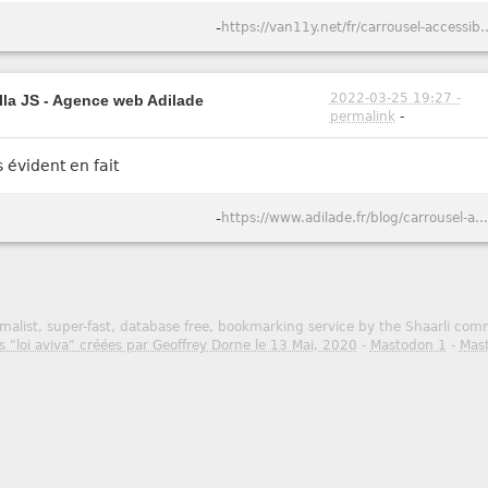
-
https://van11y.net/fr/car
2022-03-25 19:27 -
lla JS - Agence web Adilade
permalink
-
s évident en fait
-
https://www.adilade.fr/blog/carrousel-accessible-responsive-vanillajs/
malist, super-fast, database free, bookmarking service by the Shaarli co
s "loi aviva" créées par Geoffrey Dorne le 13 Mai, 2020
-
Mastodon 1
-
Mas