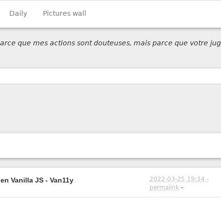
Daily
Pictures wall
 parce que mes actions sont douteuses, mais parce que votre jug
2022-03-25 19:34 -
en Vanilla JS - Van11y
permalink
-