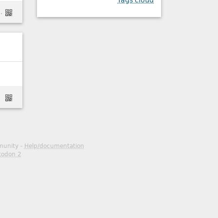
Tags cloud
rousel-accessible/
mmunity -
Help/documentation
todon 2