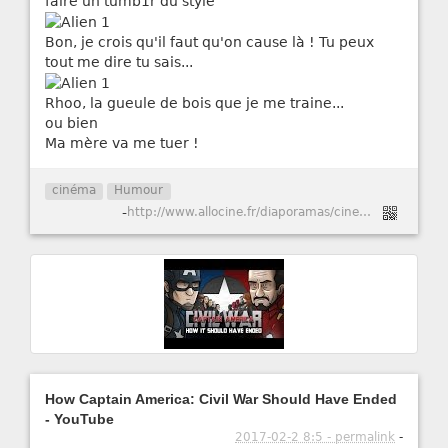
faire un tumb1r du style
Bon, je crois qu'il faut qu'on cause là ! Tu peux
tout me dire tu sais...
Rhoo, la gueule de bois que je me traine...
ou bien
Ma mère va me tuer !
cinéma
Humour
-
http://www.allocine.fr/diaporamas/cinema/diaporama-18644700/
How Captain America: Civil War Should Have Ended
- YouTube
2017-02-2 8:5 - permalink
-