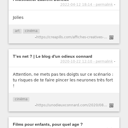
2022-04-12 18:14 - permalink
-
Jolies
art
cinéma
-
https://creapills.com/affiches-creatives-films-laurent-durieux-20220407
T’es net ? | Le blog d'un odieux connard
2020-10-22 12:10 - permalink
-
Attention, ne mets pas tes doigts sur ce scénario :
tu risques de te faire pincer les neurones très fort
!
cinéma
-
https://unodieuxconnard.com/2020/08/28/tes-net/
Films pour enfants, pour quel age ?