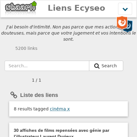
Liens Ecyseo
Affich
le
menu
J'ai besoin d'intimité. Non pas parce que mes actions sont
douteuses, mais parce que votre jugement et vos intentions le
sont.
5200 links
Search
1 / 1
Liste des liens
8 results tagged
cinéma
x
30 affiches de films repensées avec génie par
l’illustrateur Laurent Durieux