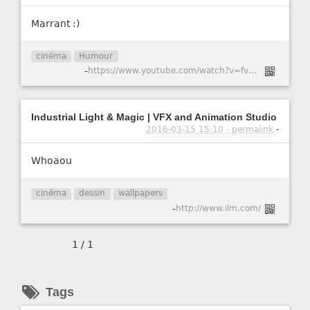
Marrant :)
cinéma
Humour
-
https://www.youtube.com/watch?v=fvLw021rVN0
Industrial Light & Magic | VFX and Animation Studio
2016-03-15 15:10 - permalink
-
Whoaou
cinéma
dessin
wallpapers
-
http://www.ilm.com/
1 / 1
Tags