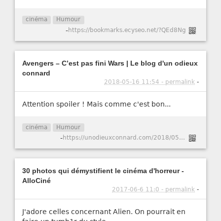
cinéma
Humour
-
https://bookmarks.ecyseo.net/?QEd8Ng
Avengers – C’est pas fini Wars | Le blog d'un odieux
connard
2018-05-16 11:54 - permalink
-
Attention spoiler ! Mais comme c'est bon...
cinéma
Humour
-
https://unodieuxconnard.com/2018/05/15/avengers-cest-pas-fini-wars/
30 photos qui démystifient le cinéma d'horreur -
AlloCiné
2017-06-6 11:0 - permalink
-
J'adore celles concernant Alien. On pourrait en