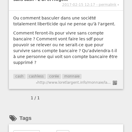
2017-02-15 12:17 - permalink
-
Ou comment basculer dans une société
totalement liberticide qui ne pense qu'à l'argent.
Comment feront-ils pour vivre sans compte
bancaire ? Comment vont faire les sdf pour
pouvoir se relever ou ne serait-ce que pour
survivre sans compte bancaire ? Qu'adviendra-t-il
à une personne qui voit son compte bancaire être
supprimé ?
cash
cashless
corée
monnaie
-
http://www.loretlargent.info/monnaie/la-coree-du-sud-fait-un-pas-decisif-vers-la-societe-sans-cash/18914/
1 / 1
Tags