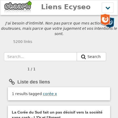
Liens Ecyseo
Affich
le
menu
J'ai besoin d'intimité. Non pas parce que mes actions sont
douteuses, mais parce que votre jugement et vos intentions le
sont.
5200 links
Search
1 / 1
Liste des liens
1 results tagged
corée
x
La Corée du Sud fait un pas décisif vers la société
sans cash - L'Or et l'Argent