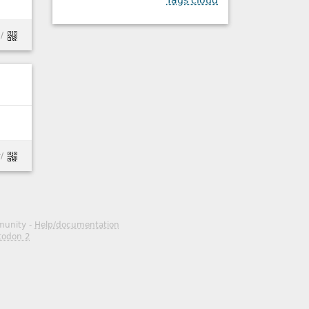
Tags cloud
/
/
mmunity -
Help/documentation
todon 2