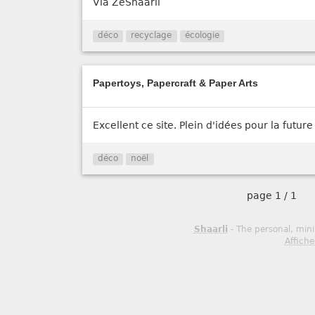
Via ZeShaarli
déco
recyclage
écologie
Papertoys, Papercraft & Paper Arts
Excellent ce site. Plein d'idées pour la future
déco
noël
page
1 / 1
Shaarli
- The personal, mini
Affiche