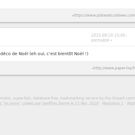
-
https://www.platesetculotees.com
2015-08-19 15:49 -
permalink
-
 déco de Noël (eh oui, c'est bientôt Noël !)
-
http://www.paper-toy.fr
malist, super-fast, database free, bookmarking service by the Shaarli co
s "loi aviva" créées par Geoffrey Dorne le 13 Mai, 2020
-
Mastodon 1
-
Mas