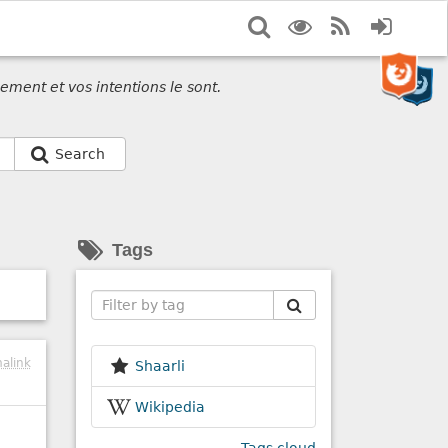
Search
Display
RSS
Login
options
Feed
ement et vos intentions le sont.
Search
Tags
Search
alink
Shaarli
Wikipedia