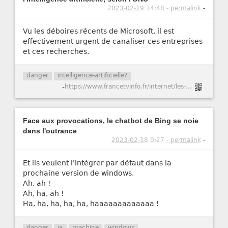
2023-02-19 14:48 - permalink
-
Vu les déboires récents de Microsoft, il est
effectivement urgent de canaliser ces entreprises
et ces recherches.
danger
intelligence-artificielle?
-
https://www.francetvinfo.fr/internet/les-droits-humains-sont-gravement-menaces-par-l-intelligence-artificielle-selon-l-onu_5666339.html
Face aux provocations, le chatbot de Bing se noie
dans l'outrance
2023-02-18 0:27 - permalink
-
Et ils veulent l'intégrer par défaut dans la
prochaine version de windows.
Ah, ah !
Ah, ha, ah !
Ha, ha, ha, ha, ha, haaaaaaaaaaaaa !
danger
ia
machine
windows