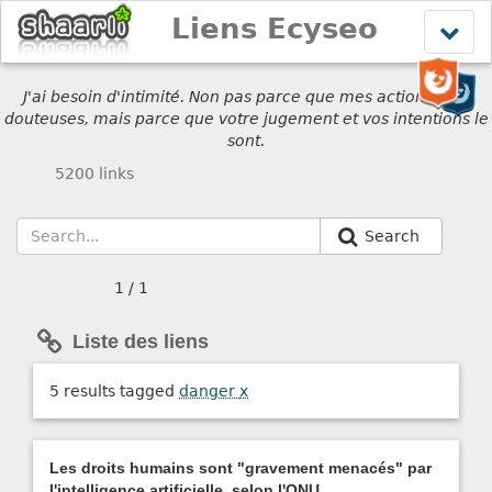
Liens Ecyseo
Affich
le
menu
J'ai besoin d'intimité. Non pas parce que mes actions sont
douteuses, mais parce que votre jugement et vos intentions le
sont.
5200 links
Search
1 / 1
Liste des liens
5 results tagged
danger
x
Les droits humains sont "gravement menacés" par
l'intelligence artificielle, selon l'ONU