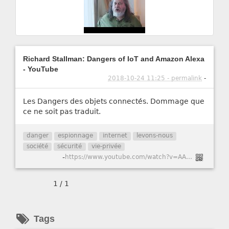
Richard Stallman: Dangers of IoT and Amazon Alexa
- YouTube
2018-10-24 11:25 - permalink
-
Les Dangers des objets connectés. Dommage que
ce ne soit pas traduit.
danger
espionnage
internet
levons-nous
société
sécurité
vie-privée
-
https://www.youtube.com/watch?v=AAP4N3KyLmM
1 / 1
Tags