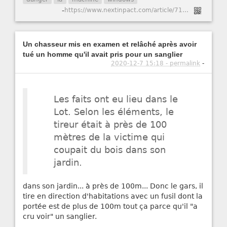
-
https://www.nextinpact.com/article/71032/face-aux-provocations-chatbot-bing-se-noie-dans-outrance
Un chasseur mis en examen et relâché après avoir
tué un homme qu'il avait pris pour un sanglier
2020-12-7 15:18 - permalink
-
Les faits ont eu lieu dans le
Lot. Selon les éléments, le
tireur était à près de 100
mètres de la victime qui
coupait du bois dans son
jardin.
dans son jardin... à près de 100m... Donc le gars, il
tire en direction d'habitations avec un fusil dont la
portée est de plus de 100m tout ça parce qu'il "a
cru voir" un sanglier.