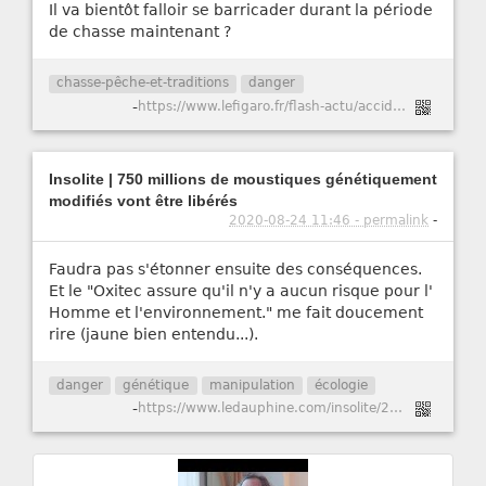
Il va bientôt falloir se barricader durant la période
de chasse maintenant ?
chasse-pêche-et-traditions
danger
-
https://www.lefigaro.fr/flash-actu/accident-de-chasse-mortel-le-chasseur-mis-en-examen-et-relache-20201204
Insolite | 750 millions de moustiques génétiquement
modifiés vont être libérés
2020-08-24 11:46 - permalink
-
Faudra pas s'étonner ensuite des conséquences.
Et le "Oxitec assure qu'il n'y a aucun risque pour l'
Homme et l'environnement." me fait doucement
rire (jaune bien entendu...).
danger
génétique
manipulation
écologie
-
https://www.ledauphine.com/insolite/2020/08/23/750-millions-de-moustiques-genetiquement-modifies-vont-etre-liberes