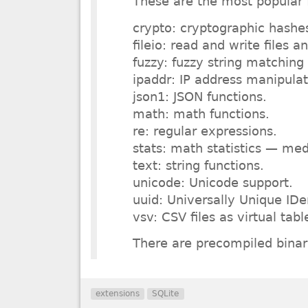
These are the most popular f
crypto: cryptographic hashe
fileio: read and write files a
fuzzy: fuzzy string matching
ipaddr: IP address manipulat
json1: JSON functions.
math: math functions.
re: regular expressions.
stats: math statistics — med
text: string functions.
unicode: Unicode support.
uuid: Universally Unique IDen
vsv: CSV files as virtual tabl
There are precompiled binar
extensions
SQLite