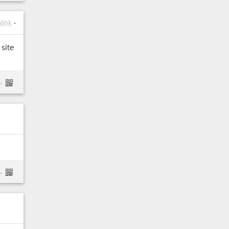
link
-
 site
ts-verticaux-dans-firefox
sion-jour-open-with-pour-firefox