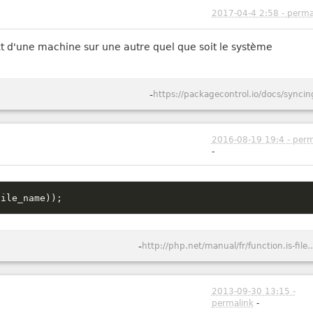
2017-04-4 2:58 - perma
t d'une machine sur une autre quel que soit le système
-
https://packagecontrol.io/docs/syncin
2016-08-19 19:4 - perm
-
file_name
)
)
;
-
http://php.net/manual/fr/funct
2013-09-30 13:15 -
permalink
-