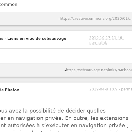
e common
-
https://creativecommons.org/2020/01/06/cc-search-browse
2019-10-17 11:46 -
tes - Liens en vrac de sebsauvage
permalink
-
-
https://sebsauvage.net/links/?MPbon
2019-04-8 10:9 - perma
de Firefox
us avez la possibilité de décider quelles
r en navigation privée. En outre, les extensions
t autorisées à s’exécuter en navigation privée ;