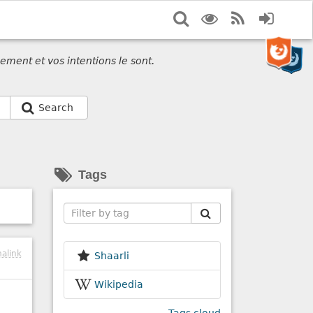
Search
Display
RSS
Login
options
Feed
ement et vos intentions le sont.
Search
Tags
Search
alink
Shaarli
Wikipedia