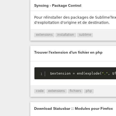
Syncing - Package Control
Pour réinstaller des packages de SublimeTex
d'exploitation d'origine et de destination.
extensions
installation
sublime
Trouver l'extension d'un fichier en php
$extension
=
end
(
explode
(
"."
,
$
code
extensions
fichiers
php
Download Statusbar :: Modules pour Firefox