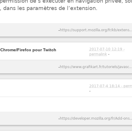
permission de s’exécuter en navigation privée, soi
ard, dans les paramètres de l’extension.
-
https://support.mozilla.org/fr/kb/extensions-en-navi
2017-07-10 12:19 -
n Chrome/Firefox pour Twitch
permalink
-
-
https://www.grafikart.fr/tutoriels/javascript/extension-chro
2017-07-4 18:14 - perm
-
-
https://developer.mozilla.org/fr/Add-ons/WebExtension