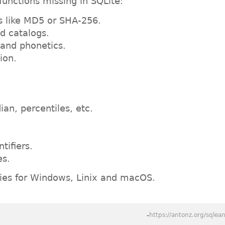
unctions missing in SQLite:
s like MD5 or SHA-256.
nd catalogs.
 and phonetics.
ion.
ian, percentiles, etc.
tifiers.
es.
ies for Windows, Linix and macOS.
-
https://antonz.org/sqlean