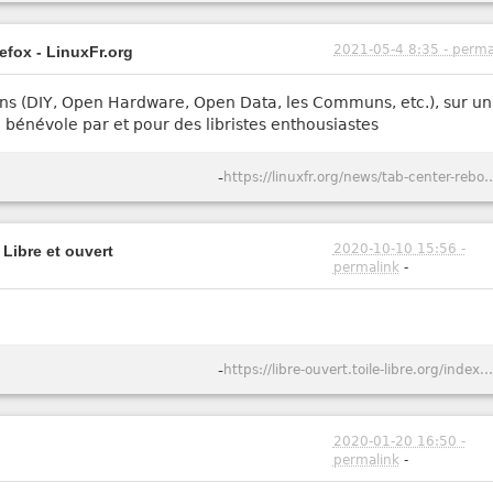
2021-05-4 8:35 - perma
efox - LinuxFr.org
oisins (DIY, Open Hardware, Open Data, les Communs, etc.), sur un
bénévole par et pour des libristes enthousiastes
-
https://linuxfr.org/news/tab-center-reborn-ongle
2020-10-10 15:56 -
 Libre et ouvert
permalink
-
-
https://libre-ouvert.toile-libre.org/index.php?article232/lexten
2020-01-20 16:50 -
permalink
-