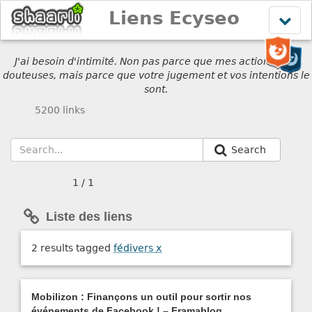
Liens Ecyseo
Affich
le
menu
J'ai besoin d'intimité. Non pas parce que mes actions sont
douteuses, mais parce que votre jugement et vos intentions le
sont.
5200 links
Search
1 / 1
Liste des liens
2 results tagged
fédivers
x
Mobilizon : Finançons un outil pour sortir nos
événements de Facebook ! – Framablog