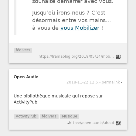
souhaité démarrer avec vous.
Jusqu’où irons-nous ? C’est
désormais entre vos mains…
à vous de
vous Mobilizer
!
fédivers
-
https://framablog.org/2019/05/14/mobilizon-financons-un-outil-pour-sortir-nos-evenements-de-facebook/
Open.Audio
2018-11-22 12:5 - permalink
-
Une bibliothèque musicale qui repose sur
ActivityPub.
ActivityPub
fédivers
Musique
-
https://open.audio/about