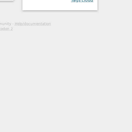
Tags cloud
mmunity -
Help/documentation
todon 2