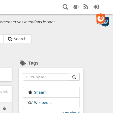
Search
Display
RSS
Login
options
Feed
ement et vos intentions le sont.
Search
Tags
Search
alink
Shaarli
Wikipedia
repdf/tree/master