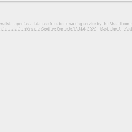
malist, super-fast, database free, bookmarking service by the Shaarli co
s "loi aviva" créées par Geoffrey Dorne le 13 Mai, 2020
-
Mastodon 1
-
Mas