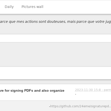
Daily
Pictures wall
 parce que mes actions sont douteuses, mais parce que votre jug
2023-11-30 15:8 - perm
re for signing PDFs and also organize
-
-
https://github.com/24eme/signatu