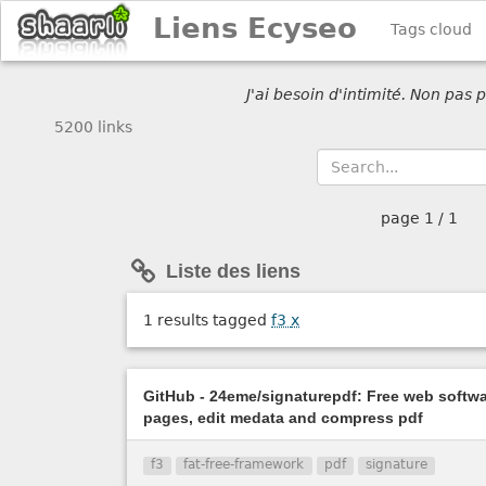
Liens Ecyseo
Tags cloud
J'ai besoin d'intimité. Non pas
5200 links
page
1 / 1
Liste des liens
1 results tagged
f3
x
GitHub - 24eme/signaturepdf: Free web softwa
pages, edit medata and compress pdf
f3
fat-free-framework
pdf
signature