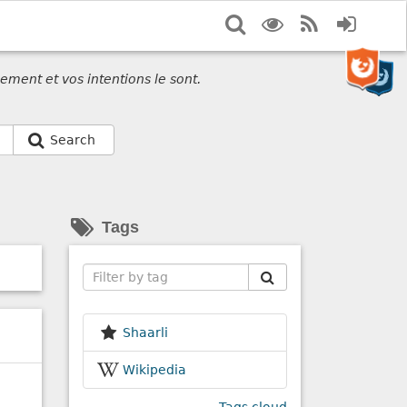
Search
Display
RSS
Login
options
Feed
ement et vos intentions le sont.
Search
Tags
Search
Shaarli
Wikipedia