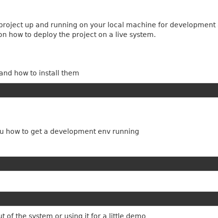
e project up and running on your local machine for development
n how to deploy the project on a live system.
 and how to install them
you how to get a development env running
of the system or using it for a little demo