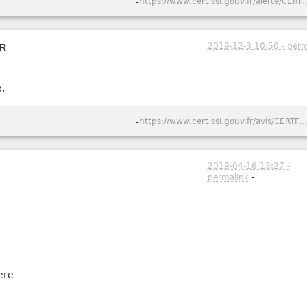
-
https://www.cert.ssi.gouv.fr/ale
2019-12-3 10:50 - perm
FR
-
b.
-
https://www.cert.ssi.gouv.fr/avis/CERTFR-2019-AVI
2019-04-16 13:27 -
permalink
-
ere