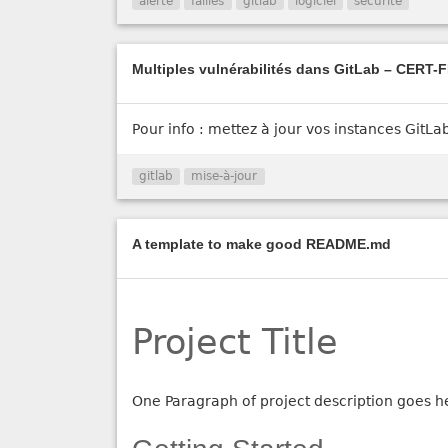
alerte
failles
gitlab
logiciel
sécurité
Multiples vulnérabilités dans GitLab – CERT-
Pour info : mettez à jour vos instances GitLa
gitlab
mise-à-jour
A template to make good README.md
Project Title
One Paragraph of project description goes h