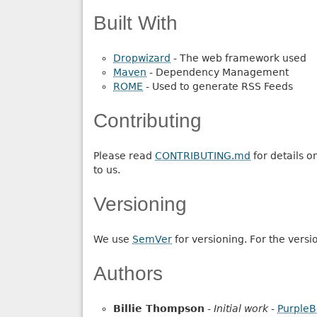
Built With
Dropwizard
- The web framework used
Maven
- Dependency Management
ROME
- Used to generate RSS Feeds
Contributing
Please read
CONTRIBUTING.md
for details o
to us.
Versioning
We use
SemVer
for versioning. For the versi
Authors
Billie Thompson
-
Initial work
-
PurpleB