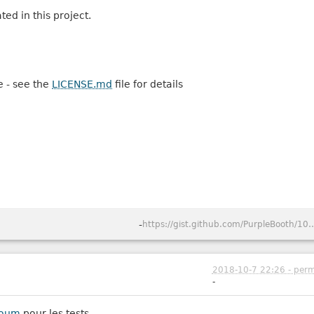
ed in this project.
e - see the
LICENSE.md
file for details
-
https://gist.github.com/PurpleBooth/1
2018-10-7 22:26 - perm
-
toum
pour les tests