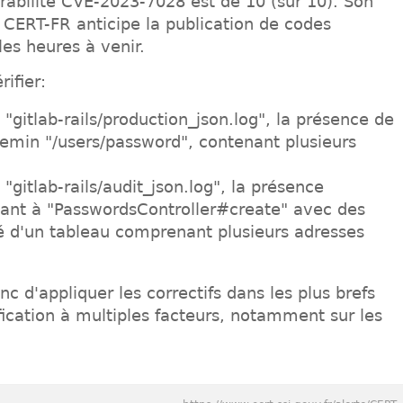
rabilité CVE-2023-7028 est de 10 (sur 10). Son
le CERT-FR anticipe la publication de codes
les heures à venir.
ifier:
é "gitlab-rails/production_json.log", la présence de
hemin "/users/password", contenant plusieurs
 "gitlab-rails/audit_json.log", la présence
ndant à "PasswordsController#create" avec des
é d'un tableau comprenant plusieurs adresses
d'appliquer les correctifs dans les plus brefs
ification à multiples facteurs, notamment sur les