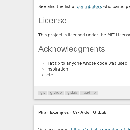
See also the list of
contributors
who participat
License
This project is licensed under the MIT Licens
Acknowledgments
Hat tip to anyone whose code was used
Inspiration
etc
git
github
gitlab
readme
Php · Examples · Ci · Aide · GitLab
Voir également
https://github.com/atoum/a