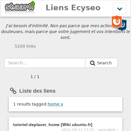
Liens Ecyseo
Affich
le
menu
J'ai besoin d'intimité. Non pas parce que mes actions sont
douteuses, mais parce que votre jugement et vos intentions le
sont.
5200 links
Search
1 / 1
Liste des liens
1 results tagged
home
x
tutoriel:deplacer_home [Wiki ubuntu-fr]
2021-09-12 17:25 - permalink
-