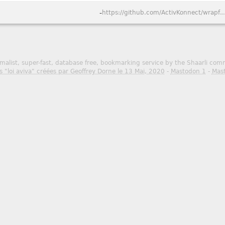
-
https://github.com/ActivKonnect/wr
malist, super-fast, database free, bookmarking service by the Shaarli co
s "loi aviva" créées par Geoffrey Dorne le 13 Mai, 2020
-
Mastodon 1
-
Mas