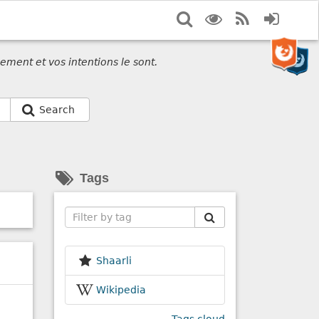
Search
Display
RSS
Login
options
Feed
ement et vos intentions le sont.
Search
Tags
Search
Shaarli
Wikipedia