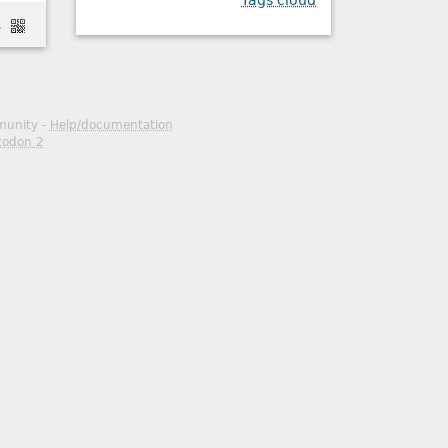
Tags cloud
apframe
mmunity -
Help/documentation
todon 2