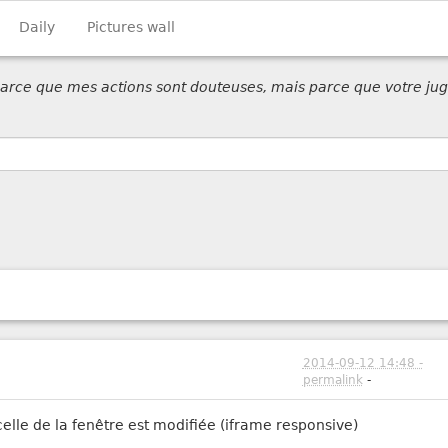
Daily
Pictures wall
 parce que mes actions sont douteuses, mais parce que votre jug
2014-09-12 14:48 -
permalink
-
 celle de la fenêtre est modifiée (iframe responsive)