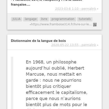
française....
2023-03-8 1:10 - permalink
-
JULIA
langage
livre
programmation
tutoriels
-
https://www.framboise314.fr/livre-sur-le-langage-julia-par-hamdy-abou-el-anein/#more-46692
Dictionnaire de la langue de bois
2020-05-22 13:55 - permalink
-
En 1968, un philosophe
aujourd’hui oublié, Herbert
Marcuse, nous mettait en
garde : nous ne pourrions
bientôt plus critiquer
efficacement le capitalisme,
parce que nous n’aurions
bientôt plus de mots pour le