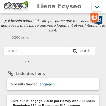
Liens Ecyseo
Affich
le
menu
J'ai besoin d'intimité. Non pas parce que mes actions sont
douteuses, mais parce que votre jugement et vos intentions le
sont.
5200 links
Search
1 / 1
Liste des liens
6 results tagged
langage
x
Livre sur le langage JULIA par Hamdy Abou El Anein
- Framboise 314, le Raspberry Pi à la sauce