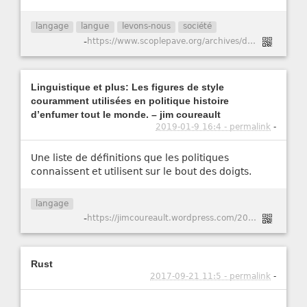
langage
langue
levons-nous
société
-
https://www.scoplepave.org/archives/docus/dictionnaire%20de%20la%20langue%20de%20bois.pdf
Linguistique et plus: Les figures de style
couramment utilisées en politique histoire
d’enfumer tout le monde. – jim coureault
2019-01-9 16:4 - permalink
-
Une liste de définitions que les politiques
connaissent et utilisent sur le bout des doigts.
langage
-
https://jimcoureault.wordpress.com/2017/04/25/linguistique-et-plus-les-figures-de-style-couramment-utilisees-en-politique-histoire-denfumer-tout-le-monde/
Rust
2017-09-21 11:5 - permalink
-