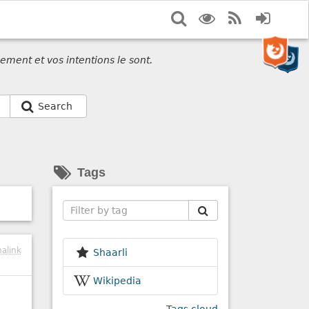
Search
Display
RSS
Login
options
Feed
ement et vos intentions le sont.
Search
Tags
Search
alink
Shaarli
Wikipedia