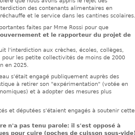
olère que nous avons appris le rejet des
erdiction des contenants alimentaires en
 réchauffe et le service dans les cantines scolaires
portantes faites par Mme Rossi pour que
gouvernement et le rapporteur du projet de
it l'interdiction aux crèches, écoles, collèges,
l pour les petite collectivités de moins de 2000
on en 2025.
eau s'était engagé publiquement auprès des
tique à retirer son "expérimentation" (votée en
onomiques) et à adopter des mesures plus
tés et députées s'étaient engagés à soutenir cette
re n'a pas tenu parole: il s'est opposé à
ques pour cuire (poches de cuisson sous-vide