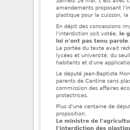
Samedi 26 mai, c'est avec c
amendements proposant l'int
plastique pour la cuisson, la
En dépit des concessions im
l'interdiction soit votée,
le 
loi n'ont pas tenu parole
.
La portée du texte avait rédu
lycées et université; du seui
habitants et d'une applicati
Le député Jean-Baptiste Mor
parents de Cantine sans plas
commission des affaires éc
protectrices.
Plus d'une centaine de dépu
proposition.
Le ministre de l'agricultu
l'interdiction des plasti