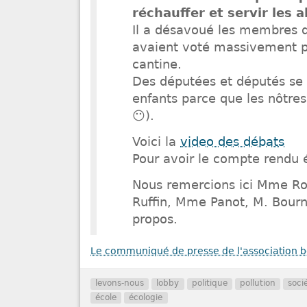
réchauffer et servir les 
Il a désavoué les membres 
avaient voté massivement pou
cantine.
Des députées et députés se s
enfants parce que les nôtres,
😶).
Voici la
video des débats
Pour avoir le compte rendu 
Nous remercions ici Mme Ro
Ruffin, Mme Panot, M. Bourna
propos.
Le communiqué de presse de l'association bo
levons-nous
lobby
politique
pollution
soci
école
écologie