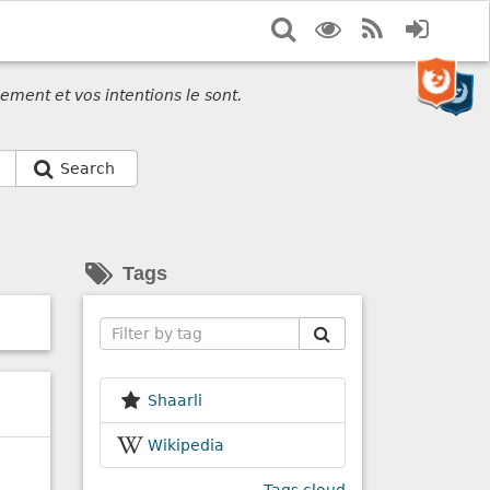
Search
Display
RSS
Login
options
Feed
ement et vos intentions le sont.
Search
Tags
Search
Shaarli
Wikipedia