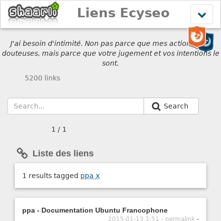
Liens Ecyseo
Affich
le
menu
J'ai besoin d'intimité. Non pas parce que mes actions sont
douteuses, mais parce que votre jugement et vos intentions le
sont.
5200 links
Search
1 / 1
Liste des liens
1 results tagged
ppa
x
ppa - Documentation Ubuntu Francophone
2015-01-13 1:51 - permalink
-