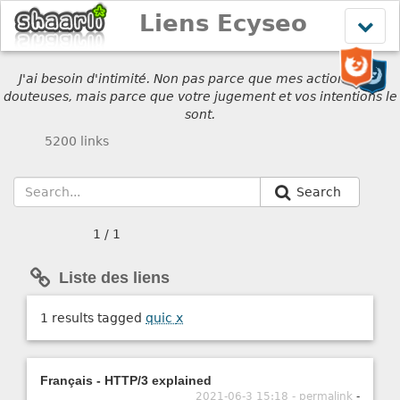
Liens Ecyseo
Affich
le
menu
J'ai besoin d'intimité. Non pas parce que mes actions sont
douteuses, mais parce que votre jugement et vos intentions le
sont.
5200 links
Search
1 / 1
Liste des liens
1 results tagged
quic
x
Français - HTTP/3 explained
2021-06-3 15:18 - permalink
-