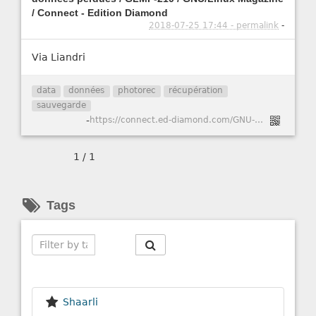
/ Connect - Edition Diamond
2018-07-25 17:44 - permalink
-
Via Liandri
data
données
photorec
récupération
sauvegarde
-
https://connect.ed-diamond.com/GNU-Linux-Magazine/GLMF-210/Utilisez-et-etendez-PhotoRec-pour-recuperer-vos-donnees-perdues
1 / 1
Tags
Search
Shaarli