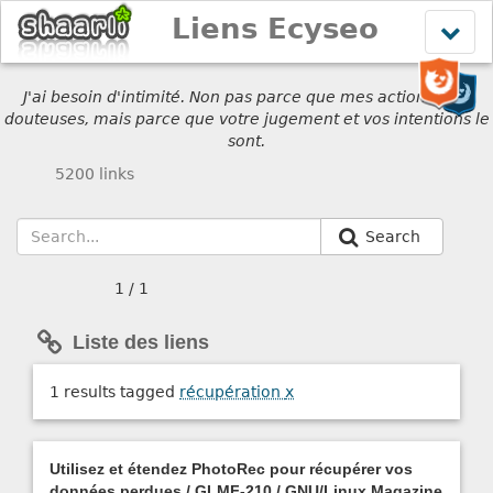
Liens Ecyseo
Affich
le
menu
J'ai besoin d'intimité. Non pas parce que mes actions sont
douteuses, mais parce que votre jugement et vos intentions le
sont.
5200 links
Search
1 / 1
Liste des liens
1 results tagged
récupération
x
Utilisez et étendez PhotoRec pour récupérer vos
données perdues / GLMF-210 / GNU/Linux Magazine