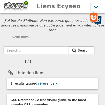
Liens Ecyseo
Affich
le
menu
J'ai besoin d'intimité. Non pas parce que mes actions sont
douteuses, mais parce que votre jugement et vos intentions le
sont.
5200 links
Search
1 / 1
Liste des liens
1 results tagged
référence
x
CSS Reference - A free visual guide to the most
popular CSS properties.