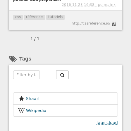
2016-11-23 16:38 - permalink
-
css
référence
tutoriels
-
http://cssreference.io/
1 / 1
Tags
Search
Shaarli
Wikipedia
Tags cloud