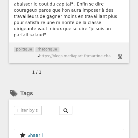
abaisser le cout du capital" . Enfin se dire
courageux parce que l'on aura imposer à des
travailleurs de gagner moins en travaillant plus
pour satisfaire une minorité de la classe
dirigeante vaut mieux que se dire "je suis un
parfait salaud"
politique
rhétorique
-
https://blogs.mediapart.fr/martine-chantecaille/blog/020216/la-rhetorique-du-tabou-et-la-lecon-d-orwell
1 / 1
Tags
Search
Shaarli