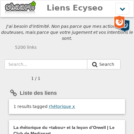
Liens Ecyseo
Affich
le
menu
J'ai besoin d'intimité. Non pas parce que mes actions sont
douteuses, mais parce que votre jugement et vos intentions le
sont.
5200 links
Search
1 / 1
Liste des liens
1 results tagged
rhétorique
x
La rhétorique du «tabou» et la leçon d’Orwell | Le
Club de Mediapart