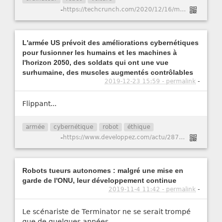
-
https://techcrunch.com/2020/12/16/motional-and-lyft-target-2023-to-deploy-driverless-robotaxi-services-in-major-u-s-cities/
L'armée US prévoit des améliorations cybernétiques
pour fusionner les humains et les machines à
l'horizon 2050, des soldats qui ont une vue
surhumaine, des muscles augmentés contrôlables
2019-12-23 15:59 - permalink
-
Flippant...
armée
cybernétique
robot
éthique
-
https://www.developpez.com/actu/287044/L-armee-US-prevoit-des-ameliorations-cybernetiques-pour-fusionner-les-humains-et-les-machines-a-l-horizon-2050-des-soldats-qui-ont-une-vue-surhumaine-des-muscles-augmentes-controlables/
Robots tueurs autonomes : malgré une mise en
garde de l'ONU, leur développement continue
2019-11-4 11:42 - permalink
-
Le scénariste de Terminator ne se serait trompé
que de quelques années...