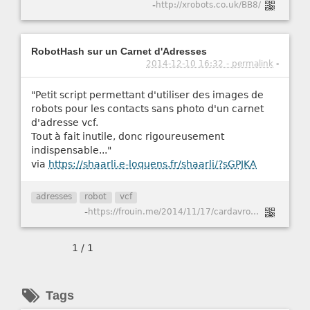
-
http://xrobots.co.uk/BB8/
RobotHash sur un Carnet d'Adresses
2014-12-10 16:32 - permalink
-
"Petit script permettant d'utiliser des images de
robots pour les contacts sans photo d'un carnet
d'adresse vcf.
Tout à fait inutile, donc rigoureusement
indispensable..."
via
https://shaarli.e-loquens.fr/shaarli/?sGPJKA
adresses
robot
vcf
-
https://frouin.me/2014/11/17/cardavrobot/
1 / 1
Tags