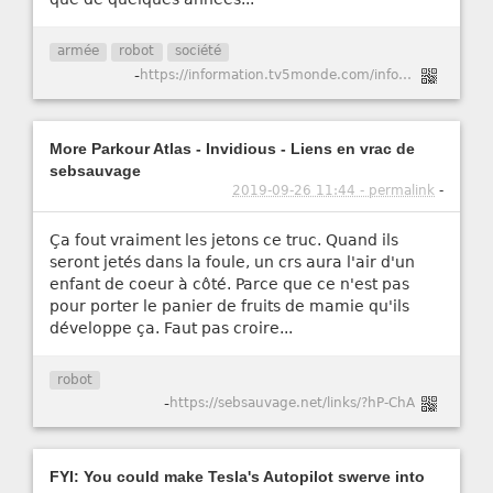
armée
robot
société
-
https://information.tv5monde.com/info/robots-tueurs-autonomes-malgre-une-mise-en-garde-de-l-onu-leur-developpement-continue-243991
More Parkour Atlas - Invidious - Liens en vrac de
sebsauvage
2019-09-26 11:44 - permalink
-
Ça fout vraiment les jetons ce truc. Quand ils
seront jetés dans la foule, un crs aura l'air d'un
enfant de coeur à côté. Parce que ce n'est pas
pour porter le panier de fruits de mamie qu'ils
développe ça. Faut pas croire...
robot
-
https://sebsauvage.net/links/?hP-ChA
FYI: You could make Tesla's Autopilot swerve into