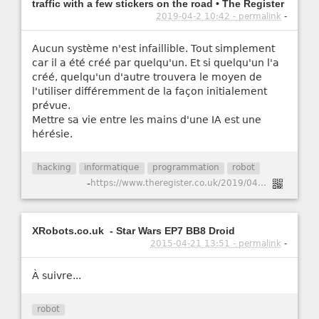
traffic with a few stickers on the road • The Register
2019-04-2 10:42 - permalink
-
Aucun système n'est infaillible. Tout simplement
car il a été créé par quelqu'un. Et si quelqu'un l'a
créé, quelqu'un d'autre trouvera le moyen de
l'utiliser différemment de la façon initialement
prévue.
Mettre sa vie entre les mains d'une IA est une
hérésie.
hacking
informatique
programmation
robot
-
https://www.theregister.co.uk/2019/04/02/tencent_tesla_hacking/
XRobots.co.uk - Star Wars EP7 BB8 Droid
2015-04-21 13:51 - permalink
-
À suivre...
robot