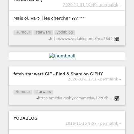
2020-12-31 10:40 - permalink
-
Mais où va-t-il les chercher ??? ^^
Humour
starwars
yodablog
-
http://www.yodablog.net/?p=3642
fetch star wars GIF - Find & Share on GIPHY
2020-03-1 17:1 - permalink
-
Humour
starwars
-
https://media.giphy.com/media/12zDrh2zH7gIFi/giphy.gif
YODABLOG
2016-11-15 9:57 - permalink
-