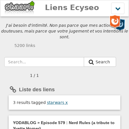
Liens Ecyseo
Affich
le
menu
J'ai besoin d'intimité. Non pas parce que mes actions sont
douteuses, mais parce que votre jugement et vos intentions le
sont.
5200 links
Search
1 / 1
Liste des liens
3 results tagged
starwars
x
YODABLOG » Episode 579 : Nerd Rules (a tribute to
Yvette Horner)