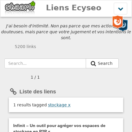
Liens Ecyseo
Affich
le
menu
J'ai besoin d'intimité. Non pas parce que mes actions sont
douteuses, mais parce que votre jugement et vos intentions le
sont.
5200 links
Search
1 / 1
Liste des liens
1 results tagged
stockage
x
Infinit – Un outil pour agréger vos espaces de
stockage en P2P «