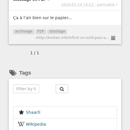
2016-01-14 14:52 - permalink
-
Ça à l'air bien sur le papier...
archivage
P2P
stockage
-
http://korben.info/infinit-un-outil-pour-agreger-vos-espaces-de-stockage-en-p2p.html
1 / 1
Tags
Search
Shaarli
Wikipedia