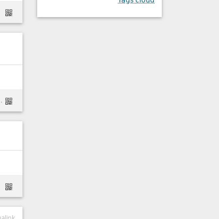
Tags cloud
vigateurs
re-syncthing-to-synchronize-directories-on-ubuntu-14-04
ry-pi/
alink