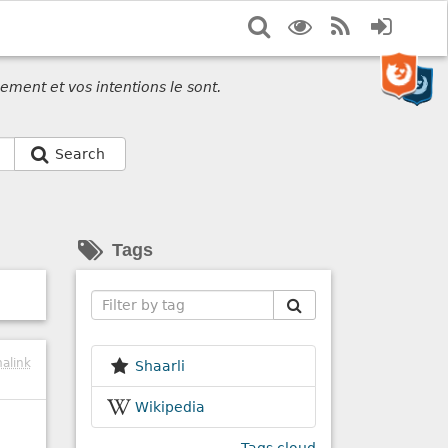
Search
Display
RSS
Login
options
Feed
ement et vos intentions le sont.
Search
Tags
Search
alink
Shaarli
Wikipedia