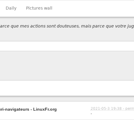
Daily
Pictures wall
 parce que mes actions sont douteuses, mais parce que votre jug
2021-05-3 19:38 - perm
i-navigateurs - LinuxFr.org
-