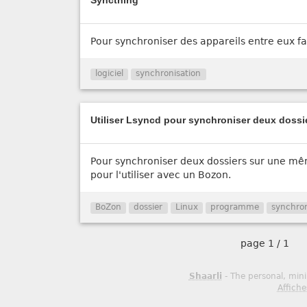
Syncthing
Pour synchroniser des appareils entre eux f
logiciel
synchronisation
Utiliser Lsyncd pour synchroniser deux dossi
Pour synchroniser deux dossiers sur une mê
pour l'utiliser avec un Bozon.
BoZon
dossier
Linux
programme
synchron
page
1 / 1
Shaarli
- The personal, mini
Affiche