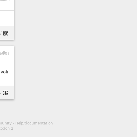
/
alink
voir
-synchroniser-deux-dossiers/
mmunity -
Help/documentation
todon 2