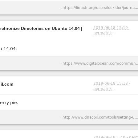
-
https://linuxfr.org/users/lockidor/journaux/domovik-un-systeme-de-synchronisation-pluri-na
2019-06-18 15:19 -
nchronize Directories on Ubuntu 14.04 |
permalink
-
tu 14.04.
-
https://www.digitalocean.com/community/tutorials/how-to-install-and-configu
2019-06-18 15:18 -
oil.com
permalink
-
erry pie.
-
http://www.dnacoil.com/tools/setting-up-syncthing-for-raspber
2019-06-18 1:40 - perm