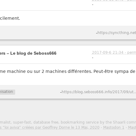
-
acilement.
-
https://syncthing.net
2017-09-6 21:34 - perm
ers – Le blog de Seboss666
-
me machine ou sur 2 machines différentes. Peut-être sympa de 
isation
-
https://blog.seboss666.info/2017/09/utiliser-lsyncd-pour
malist, super-fast, database free, bookmarking service by the Shaarli co
s "loi aviva" créées par Geoffrey Dorne le 13 Mai, 2020
-
Mastodon 1
-
Mas