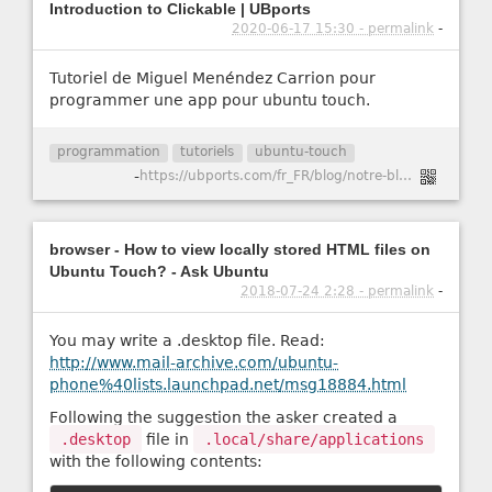
Introduction to Clickable | UBports
2020-06-17 15:30 - permalink
-
Tutoriel de Miguel Menéndez Carrion pour
programmer une app pour ubuntu touch.
programmation
tutoriels
ubuntu-touch
-
https://ubports.com/fr_FR/blog/notre-blog-1/post/introduction-to-clickable-280
browser - How to view locally stored HTML files on
Ubuntu Touch? - Ask Ubuntu
2018-07-24 2:28 - permalink
-
You may write a .desktop file. Read:
http://www.mail-archive.com/ubuntu-
phone%40lists.launchpad.net/msg18884.html
Following the suggestion the asker created a
.desktop
file in
.local/share/applications
with the following contents: