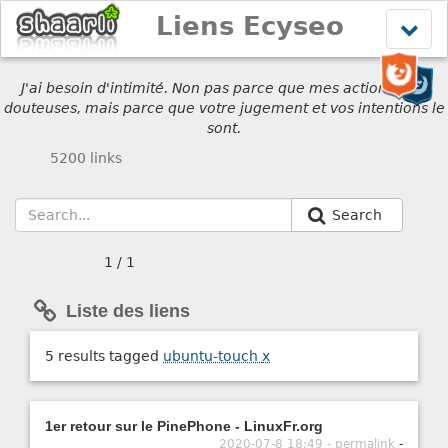
Liens Ecyseo
Affich
le
menu
J'ai besoin d'intimité. Non pas parce que mes actions sont
douteuses, mais parce que votre jugement et vos intentions le
sont.
5200 links
Search
1 / 1
Liste des liens
5 results tagged
ubuntu-touch
x
1er retour sur le PinePhone - LinuxFr.org
2020-07-8 18:49 - permalink
-