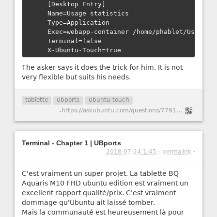
[Desktop Entry]

Name=Usage statistics

Type=Application

Exec=webapp-container /home/phablet/Usage/in
Terminal=false

X-Ubuntu-Touch=true
The asker says it does the trick for him. It is not
very flexible but suits his needs.
tablette
ubports
ubuntu-touch
-
https://askubuntu.com/questions/779195/how-to-view-locally-stored-html-files-on-ubuntu-touch
Terminal - Chapter 1 | UBports
2018-07-24 1:45 - permalink
-
C'est vraiment un super projet. La tablette BQ
Aquaris M10 FHD ubuntu edition est vraiment un
excellent rapport qualité/prix. C'est vraiment
dommage qu'Ubuntu ait laissé tomber.
Mais la communauté est heureusement là pour