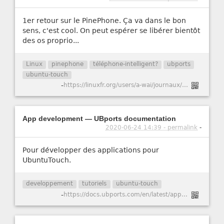
1er retour sur le PinePhone. Ça va dans le bon
sens, c'est cool. On peut espérer se libérer bientôt
des os proprio...
Linux
pinephone
téléphone-intelligent?
ubports
ubuntu-touch
-
https://linuxfr.org/users/a-wai/journaux/1er-retour-sur-le-pinephone
App development — UBports documentation
2020-06-24 14:39 - permalink
-
Pour développer des applications pour
UbuntuTouch.
developpement
tutoriels
ubuntu-touch
-
https://docs.ubports.com/en/latest/appdev/index.html