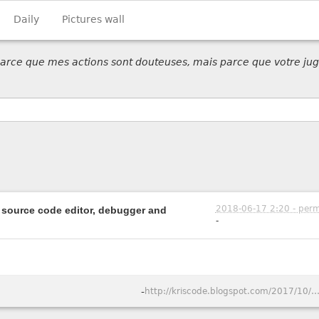
Daily
Pictures wall
 parce que mes actions sont douteuses, mais parce que votre jug
2018-06-17 2:20 - perm
 source code editor, debugger and
-
-
http://kriscode.blogspot.com/2017/10/geany-on-ubuntu-touch-device-as-te