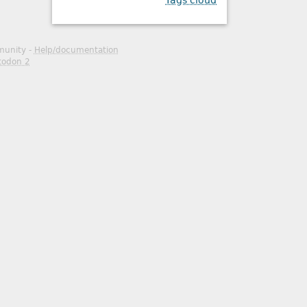
Tags cloud
mmunity -
Help/documentation
todon 2