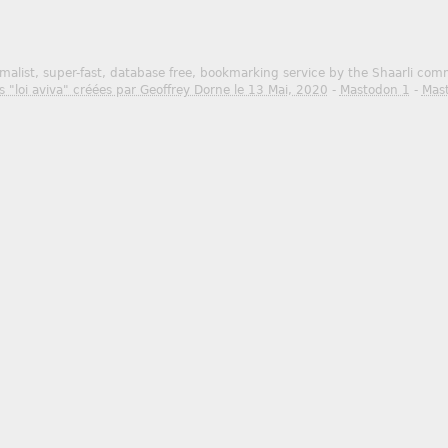
malist, super-fast, database free, bookmarking service by the Shaarli co
s "loi aviva" créées par Geoffrey Dorne le 13 Mai, 2020
-
Mastodon 1
-
Mas