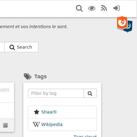
Search
Display
RSS
Login
options
Feed
ement et vos intentions le sont.
Search
Tags
alink
Search
Shaarli
Wikipedia
xt.html