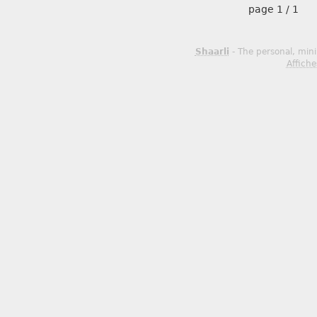
page
1 / 1
Shaarli
- The personal, mini
Affiche