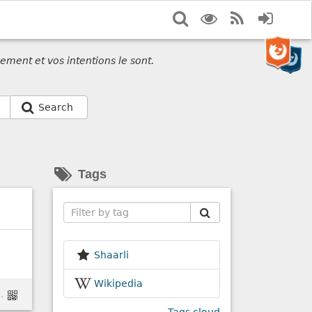
Search
Display
RSS
Login
options
Feed
ement et vos intentions le sont.
Search
Tags
Search
Shaarli
Wikipedia
loop=0&nojs=0&player_style=youtube&quality=dash&thin_mode=false&ckattempt=1