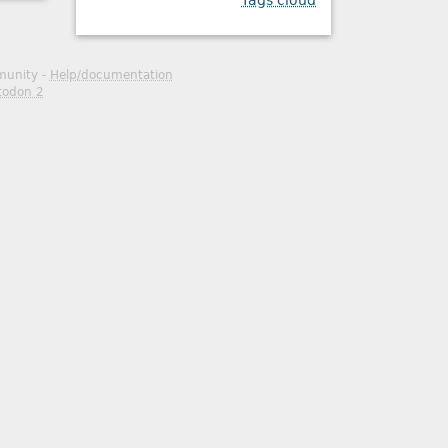
Tags cloud
mmunity -
Help/documentation
todon 2