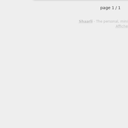
page
1 / 1
Shaarli
- The personal, mini
Affiche