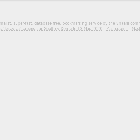
malist, super-fast, database free, bookmarking service by the Shaarli co
s "loi aviva" créées par Geoffrey Dorne le 13 Mai, 2020
-
Mastodon 1
-
Mas