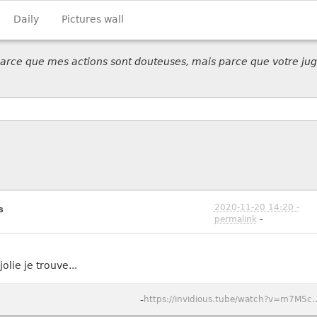
Daily
Pictures wall
 parce que mes actions sont douteuses, mais parce que votre jug
2020-11-20 14:20 -
s
permalink
-
jolie je trouve...
-
https://invidious.tube/watch?v=m7M5ckiUXbM&autoplay=0&continue=0&dark_mode=true&hl=fr&listen=0&local=1&