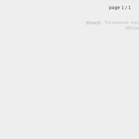
page
1 / 1
Shaarli
- The personal, mini
Affiche