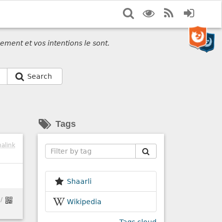
Search
Display
RSS
Login
options
Feed
ement et vos intentions le sont.
Search
Tags
alink
Search
Shaarli
/
Wikipedia