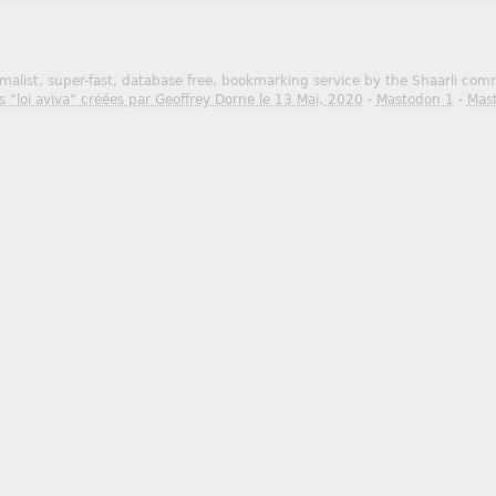
malist, super-fast, database free, bookmarking service by the Shaarli co
s "loi aviva" créées par Geoffrey Dorne le 13 Mai, 2020
-
Mastodon 1
-
Mas