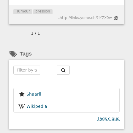
Humour
pression
-
http://links.yome.ch/?fYZX0w
1 / 1
Tags
Search
Shaarli
Wikipedia
Tags cloud