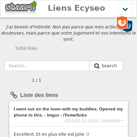
Liens Ecyseo
Affich
le
menu
J'ai besoin d'intimité. Non pas parce que mes actions sont
douteuses, mais parce que votre jugement et vos intentions le
sont.
5200 links
Search
1 / 1
Liste des liens
I went out on the town with my buddies. Opened my
phone to this. - Imgur - /Yome/links
2015-01-13 14:24 - permalink
-
Excellent. Et en plus elle est jolie :)