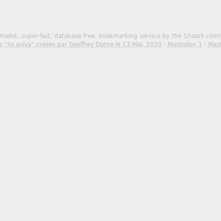
malist, super-fast, database free, bookmarking service by the Shaarli co
s "loi aviva" créées par Geoffrey Dorne le 13 Mai, 2020
-
Mastodon 1
-
Mas