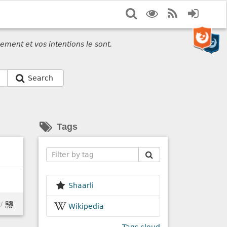
Search
Display
RSS
Login
options
Feed
ement et vos intentions le sont.
Search
Tags
Search
Shaarli
/
Wikipedia