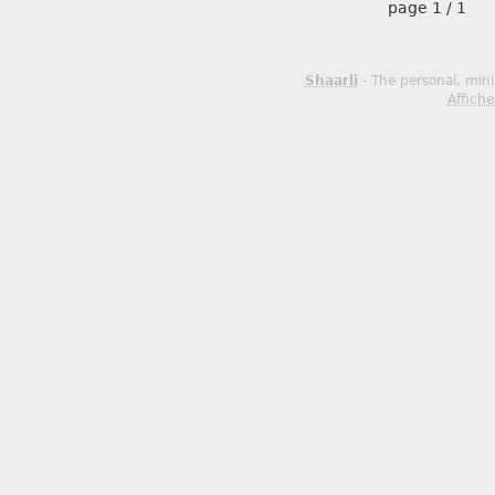
page
1 / 1
Shaarli
- The personal, mini
Affiche