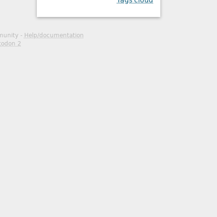
Tags cloud
mmunity -
Help/documentation
todon 2