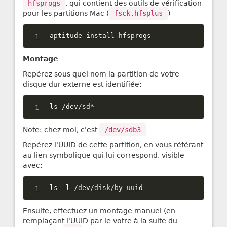
hfsprogs
, qui contient des outils de vérification
pour les partitions Mac (
fsck.hfsplus
)
aptitude install hfsprogs
Montage
Repérez sous quel nom la partition de votre
disque dur externe est identifiée:
ls 
/
dev
/
sd
*
Note: chez moi, c'est
/dev/sdb3
Repérez l'UUID de cette partition, en vous référant
au lien symbolique qui lui correspond, visible
avec:
ls 
-
l 
/
dev
/
disk
/
by
-
uuid
Ensuite, effectuez un montage manuel (en
remplaçant l'UUID par le votre à la suite du