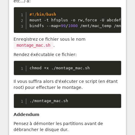
etc...) à:
#!/bin/bash
mount 
-
t hfsplus 
-
o rw
,
force 
-
U abcdefghijk
bindfs 
--
map
=
99
/
1000
/
mnt
/
mac_temp 
/
mnt
/
mac
Enregistrez ce fichier sous le nom
montage_mac.sh
.
Rendez éxécutable ce fichier:
chmod 
+
x 
.
/
montage_mac
.
sh
Il vous suffira alors d'éxécuter ce script (en étant
root) pour effectuer le montage.
.
/
montage_mac
.
sh
Addendum
Pensez à démonter les partitions avant de
débrancher le disque dur.