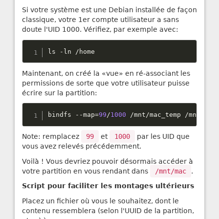
Si votre système est une Debian installée de façon
classique, votre 1er compte utilisateur a sans
doute l'UID 1000. Vérifiez, par exemple avec:
ls 
-
ln 
/
home
Maintenant, on créé la «vue» en ré-associant les
permissions de sorte que votre utilisateur puisse
écrire sur la partition:
bindfs 
--
map
=
99
/
1000
/
mnt
/
mac_temp 
/
mnt
/
mac
Note: remplacez
99
et
1000
par les UID que
vous avez relevés précédemment.
Voilà ! Vous devriez pouvoir désormais accéder à
votre partition en vous rendant dans
/mnt/mac
.
Script pour faciliter les montages ultérieurs
Placez un fichier où vous le souhaitez, dont le
contenu ressemblera (selon l'UUID de la partition,