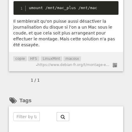
umount 
/
mnt
/
mac_plus 
/
mnt
/
mac
Il semblerait qu'on puisse aussi désactiver la
journalisation du disque si l'on a un Mac sous le
coude, et que cela soit plus arrangeant pour
effectuer le montage. Mais cette solution n'a pas
été essayée.
copie
HFS
LinuxMint
macosx
-
https://www.debian-fr.org/t/montage-en-ecriture-dune-partition-mac-hfs-sous-jessie/62156
1 / 1
Tags
Search