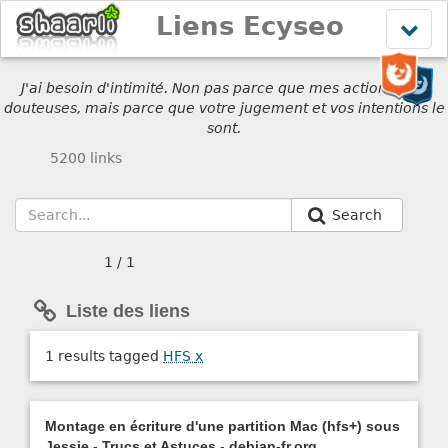
Liens Ecyseo
Affich
le
menu
J'ai besoin d'intimité. Non pas parce que mes actions sont
douteuses, mais parce que votre jugement et vos intentions le
sont.
5200 links
Search
1 / 1
Liste des liens
1 results tagged
HFS
x
Montage en écriture d'une partition Mac (hfs+) sous
Jessie - Trucs et Astuces - debian-fr.org