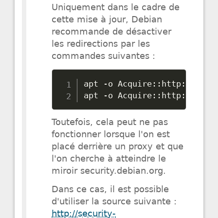
Uniquement dans le cadre de
cette mise à jour, Debian
recommande de désactiver
les redirections par les
commandes suivantes :
apt 
-
o Acquire
:
:
http
:
:
Allow
apt 
-
o Acquire
:
:
http
:
:
Allow
Toutefois, cela peut ne pas
fonctionner lorsque l'on est
placé derrière un proxy et que
l'on cherche à atteindre le
miroir security.debian.org.
Dans ce cas, il est possible
d'utiliser la source suivante :
http://security-