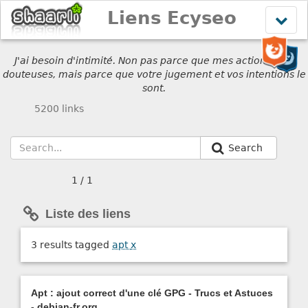
Liens Ecyseo
Affich
le
menu
J'ai besoin d'intimité. Non pas parce que mes actions sont
douteuses, mais parce que votre jugement et vos intentions le
sont.
5200 links
Search
1 / 1
Liste des liens
3 results tagged
apt
x
Apt : ajout correct d'une clé GPG - Trucs et Astuces
- debian-fr.org