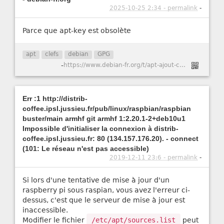
2025-10-25 2:34 - permalink
-
Parce que apt-key est obsolète
apt
clefs
debian
GPG
-
https://www.debian-fr.org/t/apt-ajout-correct-dune-cle-gpg/85278/3
Err :1 http://distrib-
coffee.ipsl.jussieu.fr/pub/linux/raspbian/raspbian
buster/main armhf git armhf 1:2.20.1-2+deb10u1
Impossible d'initialiser la connexion à distrib-
coffee.ipsl.jussieu.fr: 80 (134.157.176.20). - connect
(101: Le réseau n'est pas accessible)
2019-12-11 23:6 - permalink
-
Si lors d'une tentative de mise à jour d'un
raspberry pi sous raspian, vous avez l'erreur ci-
dessus, c'est que le serveur de mise à jour est
inaccessible.
Modifier le fichier
/etc/apt/sources.list
peut