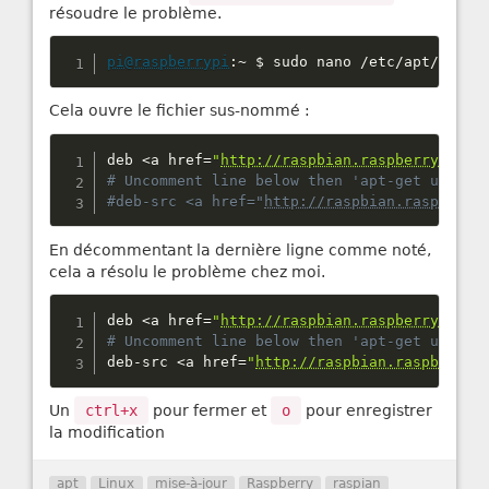
résoudre le problème.
pi@raspberrypi
:
~
 $ sudo nano 
/
etc
/
apt
/
sourc
Cela ouvre le fichier sus-nommé :
deb 
<
a href
=
"
http://raspbian.raspberrypi.or
#deb-src <a href="
http://raspbian.raspberry
En décommentant la dernière ligne comme noté,
cela a résolu le problème chez moi.
deb 
<
a href
=
"
http://raspbian.raspberrypi.or
deb
-
src 
<
a href
=
"
http://raspbian.raspberryp
Un
ctrl+x
pour fermer et
o
pour enregistrer
la modification
apt
Linux
mise-à-jour
Raspberry
raspian