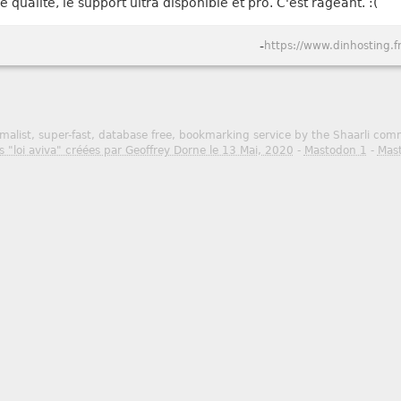
 qualité, le support ultra disponible et pro. C'est rageant. :(
-
https://www.dinhosting.fr
malist, super-fast, database free, bookmarking service by the Shaarli co
s "loi aviva" créées par Geoffrey Dorne le 13 Mai, 2020
-
Mastodon 1
-
Mas