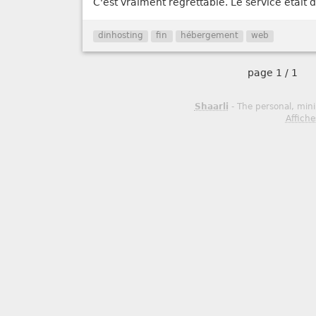
C'est vraiment regrettable. Le service était de
dinhosting
fin
hébergement
web
page
1 / 1
Shaarli
- The personal, mini
Affiche