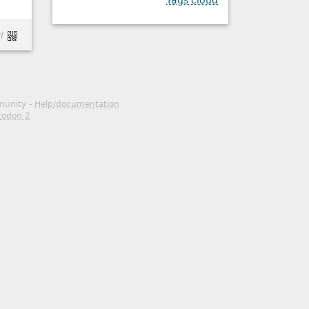
Tags cloud
/
mmunity -
Help/documentation
todon 2